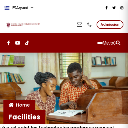
Παράκαμψη προς το κυρίως περι
Ελληνικά
Admission
Μενού
Home
Facilities
nt à quel point les technologies modernes peuvent